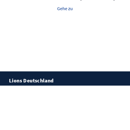
Gehe zu
Lions Deutschland
Kontakt
Impressum
Datenschutz
Cookies
© Lions Deutschland, Bad Vilbel-Wasserburg