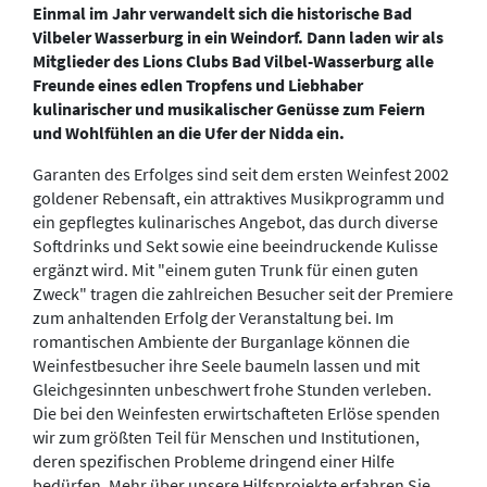
Einmal im Jahr verwandelt sich die historische Bad
Vilbeler Wasserburg in ein Weindorf. Dann laden wir als
Mitglieder des Lions Clubs Bad Vilbel-Wasserburg alle
Freunde eines edlen Tropfens und Liebhaber
kulinarischer und musikalischer Genüsse zum Feiern
und Wohlfühlen an die Ufer der Nidda ein.
Garanten des Erfolges sind seit dem ersten Weinfest 2002
goldener Rebensaft, ein attraktives Musikprogramm und
ein gepflegtes kulinarisches Angebot, das durch diverse
Softdrinks und Sekt sowie eine beeindruckende Kulisse
ergänzt wird. Mit "einem guten Trunk für einen guten
Zweck" tragen die zahlreichen Besucher seit der Premiere
zum anhaltenden Erfolg der Veranstaltung bei. Im
romantischen Ambiente der Burganlage können die
Weinfestbesucher ihre Seele baumeln lassen und mit
Gleichgesinnten unbeschwert frohe Stunden verleben.
Die bei den Weinfesten erwirtschafteten Erlöse spenden
wir zum größten Teil für Menschen und Institutionen,
deren spezifischen Probleme dringend einer Hilfe
bedürfen. Mehr über unsere Hilfsprojekte erfahren Sie