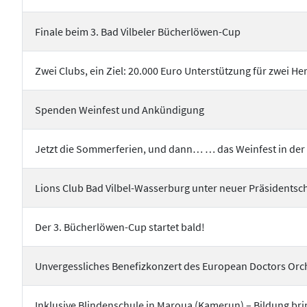
Finale beim 3. Bad Vilbeler Bücherlöwen-Cup
Zwei Clubs, ein Ziel: 20.000 Euro Unterstützung für zwei
Spenden Weinfest und Ankündigung
Jetzt die Sommerferien, und dann… … das Weinfest in de
Lions Club Bad Vilbel-Wasserburg unter neuer Präsidentsc
Der 3. Bücherlöwen-Cup startet bald!
Unvergessliches Benefizkonzert des European Doctors Orche
Inklusive Blindenschule in Maroua (Kamerun) – Bildung brin