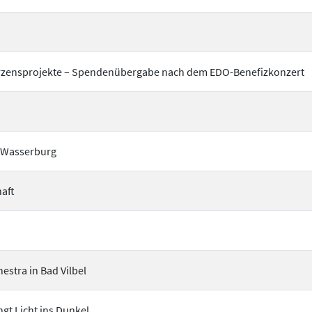
 Herzensprojekte – Spendenübergabe nach dem EDO-Benefizkonzert
r Wasserburg
haft
stra in Bad Vilbel
gt Licht ins Dunkel